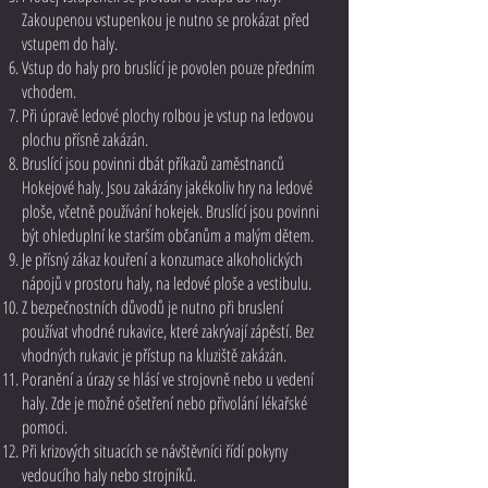
Zakoupenou vstupenkou je nutno se prokázat před
vstupem do haly.
Vstup do haly pro bruslící je povolen pouze předním
vchodem.
Při úpravě ledové plochy rolbou je vstup na ledovou
plochu přísně zakázán.
Bruslící jsou povinni dbát příkazů zaměstnanců
Hokejové haly. Jsou zakázány jakékoliv hry na ledové
ploše, včetně používání hokejek. Bruslící jsou povinni
být ohleduplní ke starším občanům a malým dětem.
Je přísný zákaz kouření a konzumace alkoholických
nápojů v prostoru haly, na ledové ploše a vestibulu.
Z bezpečnostních důvodů je nutno při bruslení
používat vhodné rukavice, které zakrývají zápěstí. Bez
vhodných rukavic je přístup na kluziště zakázán.
Poranění a úrazy se hlásí ve strojovně nebo u vedení
haly. Zde je možné ošetření nebo přivolání lékařské
pomoci.
Při krizových situacích se návštěvníci řídí pokyny
vedoucího haly nebo strojníků.