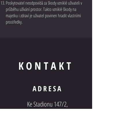
Poskytovatel neodpovídá za škody vzniklé uživateli v
průběhu užívání prostor. Takto vzniklé škody na
majetku i zdraví je uživatel povinen hradit vlastními
prostředky.
KONTAKT
ADRESA
Ke Stadionu 147/2,
Hořovice 268 01