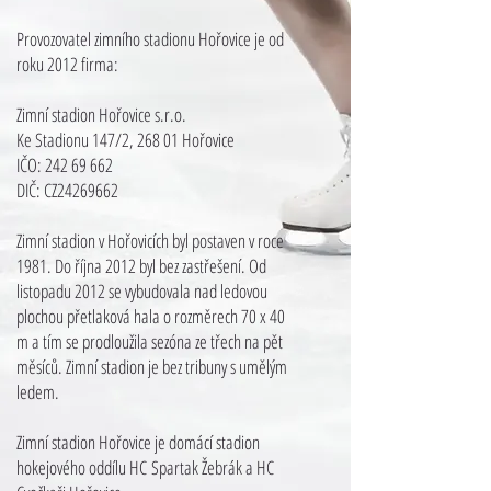
Provozovatel zimního stadionu Hořovice je od
roku 2012 firma:
Zimní stadion Hořovice s.r.o.
Ke Stadionu 147/2, 268 01 Hořovice
IČO: 242 69 662
DIČ: CZ24269662
Zimní stadion v Hořovicích byl postaven v roce
1981. Do října 2012 byl bez zastřešení. Od
listopadu 2012 se vybudovala nad ledovou
plochou přetlaková hala o rozměrech 70 x 40
m a tím se prodloužila sezóna ze třech na pět
měsíců. Zimní stadion je bez tribuny s umělým
ledem.
Zimní stadion Hořovice je domácí stadion
hokejového oddílu HC Spartak Žebrák a HC