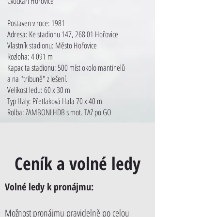
Cvočkaři Hořovice
Postaven v roce: 1981
Adresa: Ke stadionu 147, 268 01 Hořovice
Vlastník stadionu: Město Hořovice
Rozloha: 4 091 m
Kapacita stadionu: 500 míst okolo mantinelů
a na "tribuně" z lešení.
Velikost ledu: 60 x 30 m
Typ Haly: Přetlaková Hala 70 x 40 m
Rolba: ZAMBONI HDB s mot. TAZ po GO
Ceník a volné ledy
Volné ledy k pronájmu:
Možnost pronájmu pravidelně po celou