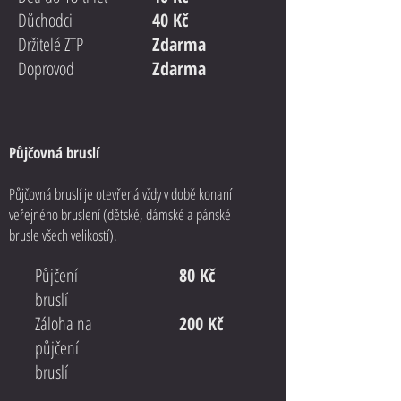
Důchodci
40 Kč
Držitelé ZTP
Zdarma
Doprovod
Zdarma
Půjčovná bruslí
Půjčovná bruslí je otevřená vždy v době konaní
veřejného bruslení (dětské, dámské a pánské
brusle všech velikostí).
Půjčení
80 Kč
bruslí
Záloha na
200 Kč
půjčení
bruslí