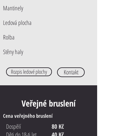
Mantinely
Ledová plocha
Rolba
Stěny haly
Rozpis ledové plochy
Kontakt
Veřejné bruslení
Cena veřejného bruslení
Dospělí
80 Kč
Děti do 18-ti let
40 Kč