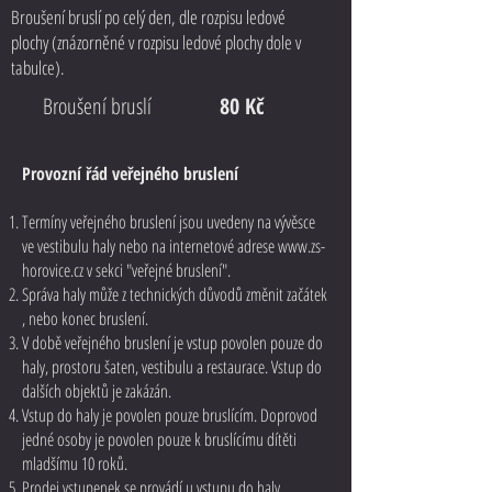
Broušení bruslí po celý den, dle rozpisu ledové
plochy (znázorněné v rozpisu ledové plochy dole v
tabulce).
Broušení bruslí
80 Kč
Provozní řád veřejného bruslení
Termíny veřejného bruslení jsou uvedeny na vývěsce
ve vestibulu haly nebo na internetové adrese
www.zs-
horovice.cz
v sekci "veřejné bruslení".
Správa haly může z technických důvodů změnit začátek
, nebo konec bruslení.
V době veřejného bruslení je vstup povolen pouze do
haly, prostoru šaten, vestibulu a restaurace. Vstup do
dalších objektů je zakázán.
Vstup do haly je povolen pouze bruslícím. Doprovod
jedné osoby je povolen pouze k bruslícímu dítěti
mladšímu 10 roků.
Prodej vstupenek se provádí u vstupu do haly.