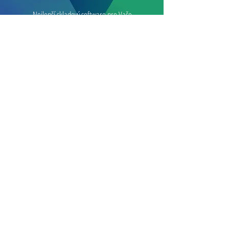
Nejlepší skladový software pro Vaše
podnikání. WorkBot je moderní
informační systém pro správu skladu a
optimalizaci firemních procesů.
www.workbot.cz
Naší prioritou je široký sortiment nátěrových hmot
od renomovaných výrobců z tuzemska i ze zahraničí.
www.barvykomplet.cz